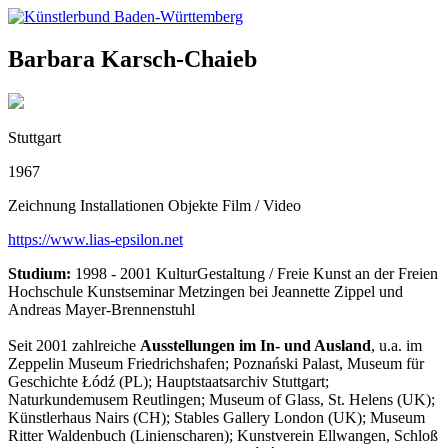
Skip
to
content
Barbara Karsch-Chaieb
Stuttgart
1967
Zeichnung
Installationen
Objekte
Film / Video
https://www.lias-epsilon.net
Studium:
1998 - 2001 KulturGestaltung / Freie Kunst an der Freien
Hochschule Kunstseminar Metzingen bei Jeannette Zippel und
Andreas Mayer-Brennenstuhl
Seit 2001 zahlreiche
Ausstellungen im In- und Ausland
, u.a. im
Zeppelin Museum Friedrichshafen; Poznański Palast, Museum für
Geschichte Łódź (PL); Hauptstaatsarchiv Stuttgart;
Naturkundemusem Reutlingen; Museum of Glass, St. Helens (UK);
Künstlerhaus Nairs (CH); Stables Gallery London (UK); Museum
Ritter Waldenbuch (Linienscharen); Kunstverein Ellwangen, Schloß