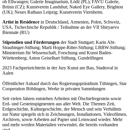
ob Ellwangen; Galerie Imaginarium, Łódź (PL); FAVU Galerie,
Brünn (CZ); Kunstverein Landshut; Naked Eye Gallery, Brighton
(UK); Neues Rathaus Leipzig; Kunstverein Viernheim.
Artist in Residence
in Deutschland, Armenien, Polen, Schweiz,
USA, Tschechische Republik / Teilnahme an der VII Shiryaevo
Biennale (RU)
Stipendien und Förderungen
der Stadt Stuttgart; Karin Abt-
Straubinger-Stiftung; Marli Hoppe-Ritter-Stiftung; LBBW-Stiftung;
Ministerium für Wissenschaft, Forschung und Kunst Baden-
Württemberg; Anton Geiselhart Stiftung, Gundelfingen
2023 Fachpreisrichterin in der Jury Kunst am Bau, Stadtoval in
Aalen
Öffentlicher Ankauf durch das Regierungspräsidium Tübingen, Star
Cooperation Böblingen, Werke in privaten Sammlungen
Seit vielen Jahren entstehen Arbeiten mit Ölschiefergestein sowie
Erd- und Gesteinspigmenten aus aller Welt. Die Themen Zeit,
Erdgeschichte, Kulturgeschichte, der Mensch und sein Verhältnis
zur Natur spiegeln sich in Zeichnungen, Installationen, Videofilmen,
Archiven, sowie Arbeiten auf Papier und Leinwand wieder. Mehr
und mehr werden Materialien verwendet, die bereits vorhanden
sind.